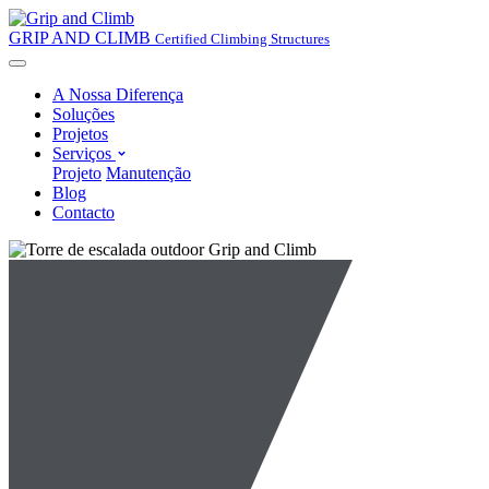
GRIP AND CLIMB
Certified Climbing Structures
A Nossa Diferença
Soluções
Projetos
Serviços
Projeto
Manutenção
Blog
Contacto